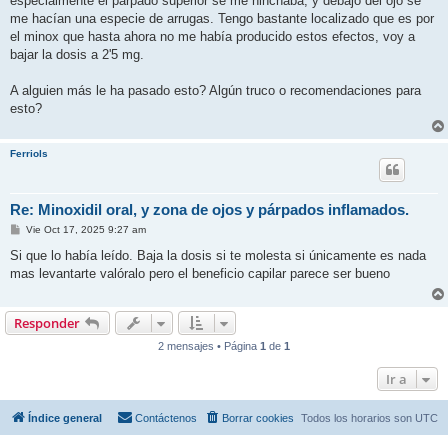
especialmente el párpado superior se me hinchaba, y debajo del ojo se
me hacían una especie de arrugas. Tengo bastante localizado que es por
el minox que hasta ahora no me había producido estos efectos, voy a
bajar la dosis a 2'5 mg.
A alguien más le ha pasado esto? Algún truco o recomendaciones para
esto?
Ferriols
Re: Minoxidil oral, y zona de ojos y párpados inflamados.
M
Vie Oct 17, 2025 9:27 am
e
n
Si que lo había leído. Baja la dosis si te molesta si únicamente es nada
s
mas levantarte valóralo pero el beneficio capilar parece ser bueno
a
j
e
Responder
2 mensajes • Página
1
de
1
Ir a
Índice general
Contáctenos
Borrar cookies
Todos los horarios son
UTC