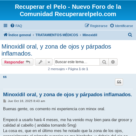
Recuperar el Pelo - Nuevo Foro de la
Comunidad Recuperarelpelo.com
FAQ
Registrarse
Identificarse
B
Índice general
TRATAMIENTOS MÉDICOS
Minoxidil
u
Minoxidil oral, y zona de ojos y párpados
s
inflamados.
c
Buscar
Búsqueda 
Responder
a
2 mensajes • Página
1
de
1
r
fifi
Minoxidil oral, y zona de ojos y párpados inflamados.
M
Jue Oct 16, 2025 8:43 am
e
n
Buenas gente, os comento mi experiencia con minox oral.
s
a
j
Empecé a usarlo hará 4 meses, me ha venido muy bien para dar grosor y
e
calidad al cabello ( andaba tomando 5mg)
La cosa es, que en el último mes he notado que la zona de los ojos,