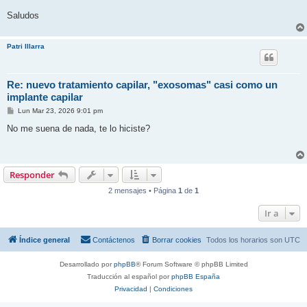
Saludos
Patri Illarra
Re: nuevo tratamiento capilar, "exosomas" casi como un
implante capilar
M
Lun Mar 23, 2026 9:01 pm
e
n
No me suena de nada, te lo hiciste?
s
a
j
e
Responder
2 mensajes • Página
1
de
1
Ir a
Índice general
Contáctenos
Borrar cookies
Todos los horarios son
UTC
Desarrollado por
phpBB
® Forum Software © phpBB Limited
Traducción al español por
phpBB España
Privacidad
|
Condiciones