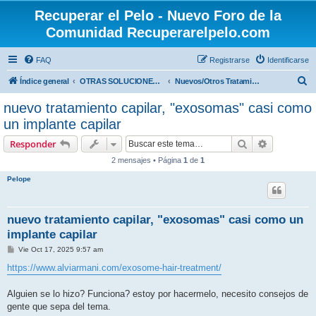
Recuperar el Pelo - Nuevo Foro de la
Comunidad Recuperarelpelo.com
FAQ
Registrarse
Identificarse
B
Índice general
OTRAS SOLUCIONES (NO MÉDICAS, NO QUIRÚRGICAS)
Nuevos/Otros Tratamientos
u
nuevo tratamiento capilar, "exosomas" casi como
s
un implante capilar
c
Buscar
Búsqueda 
Responder
a
2 mensajes • Página
1
de
1
r
Pelope
nuevo tratamiento capilar, "exosomas" casi como un
implante capilar
M
Vie Oct 17, 2025 9:57 am
e
n
https://www.alviarmani.com/exosome-hair-treatment/
s
a
j
Alguien se lo hizo? Funciona? estoy por hacermelo, necesito consejos de
e
gente que sepa del tema.