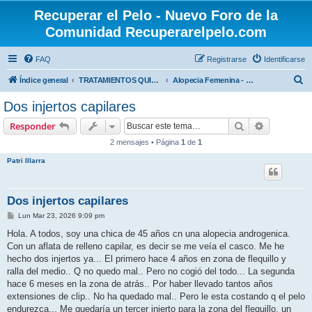
Recuperar el Pelo - Nuevo Foro de la
Comunidad Recuperarelpelo.com
FAQ
Registrarse
Identificarse
B
Índice general
TRATAMIENTOS QUIRÚRGICOS
Alopecia Femenina - Trasplante Capilar
u
Dos injertos capilares
s
Buscar
Búsqueda 
Responder
c
2 mensajes • Página
1
de
1
a
Patri Illarra
r
Dos injertos capilares
M
Lun Mar 23, 2026 9:09 pm
e
n
Hola. A todos, soy una chica de 45 años cn una alopecia androgenica.
s
Con un aflata de relleno capilar, es decir se me veía el casco. Me he
a
j
hecho dos injertos ya... El primero hace 4 años en zona de flequillo y
e
ralla del medio.. Q no quedo mal.. Pero no cogió del todo... La segunda
hace 6 meses en la zona de atrás.. Por haber llevado tantos años
extensiones de clip.. No ha quedado mal.. Pero le esta costando q el pelo
endurezca... Me quedaría un tercer injerto para la zona del flequillo, un