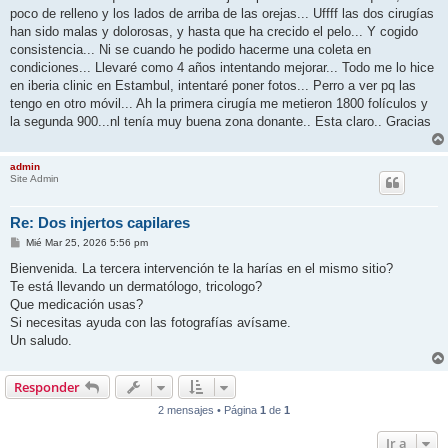
poco de relleno y los lados de arriba de las orejas... Uffff las dos cirugías
han sido malas y dolorosas, y hasta que ha crecido el pelo... Y cogido
consistencia... Ni se cuando he podido hacerme una coleta en
condiciones... Llevaré como 4 años intentando mejorar... Todo me lo hice
en iberia clinic en Estambul, intentaré poner fotos... Perro a ver pq las
tengo en otro móvil... Ah la primera cirugía me metieron 1800 folículos y
la segunda 900...nl tenía muy buena zona donante.. Esta claro.. Gracias
admin
Site Admin
Re: Dos injertos capilares
M
Mié Mar 25, 2026 5:56 pm
e
n
Bienvenida. La tercera intervención te la harías en el mismo sitio?
s
Te está llevando un dermatólogo, tricologo?
a
j
Que medicación usas?
e
Si necesitas ayuda con las fotografías avísame.
Un saludo.
Responder
2 mensajes • Página
1
de
1
Ir a