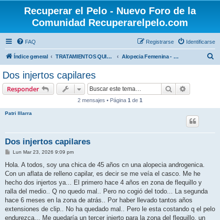
Recuperar el Pelo - Nuevo Foro de la
Comunidad Recuperarelpelo.com
FAQ
Registrarse
Identificarse
B
Índice general
TRATAMIENTOS QUIRÚRGICOS
Alopecia Femenina - Trasplante Capilar
u
Dos injertos capilares
s
Buscar
Búsqueda 
Responder
c
2 mensajes • Página
1
de
1
a
Patri Illarra
r
Dos injertos capilares
M
Lun Mar 23, 2026 9:09 pm
e
n
Hola. A todos, soy una chica de 45 años cn una alopecia androgenica.
s
Con un aflata de relleno capilar, es decir se me veía el casco. Me he
a
j
hecho dos injertos ya... El primero hace 4 años en zona de flequillo y
e
ralla del medio.. Q no quedo mal.. Pero no cogió del todo... La segunda
hace 6 meses en la zona de atrás.. Por haber llevado tantos años
extensiones de clip.. No ha quedado mal.. Pero le esta costando q el pelo
endurezca... Me quedaría un tercer injerto para la zona del flequillo, un