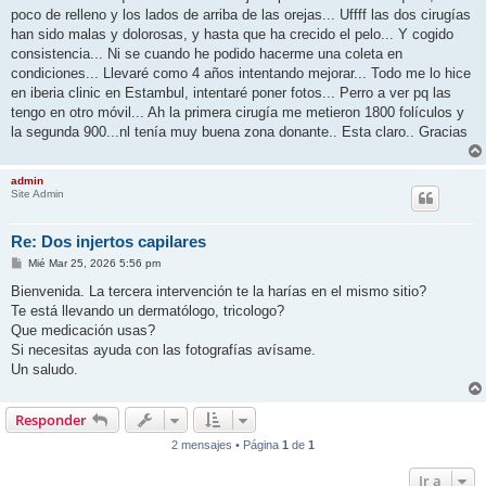
poco de relleno y los lados de arriba de las orejas... Uffff las dos cirugías
han sido malas y dolorosas, y hasta que ha crecido el pelo... Y cogido
consistencia... Ni se cuando he podido hacerme una coleta en
condiciones... Llevaré como 4 años intentando mejorar... Todo me lo hice
en iberia clinic en Estambul, intentaré poner fotos... Perro a ver pq las
tengo en otro móvil... Ah la primera cirugía me metieron 1800 folículos y
la segunda 900...nl tenía muy buena zona donante.. Esta claro.. Gracias
admin
Site Admin
Re: Dos injertos capilares
M
Mié Mar 25, 2026 5:56 pm
e
n
Bienvenida. La tercera intervención te la harías en el mismo sitio?
s
Te está llevando un dermatólogo, tricologo?
a
j
Que medicación usas?
e
Si necesitas ayuda con las fotografías avísame.
Un saludo.
Responder
2 mensajes • Página
1
de
1
Ir a