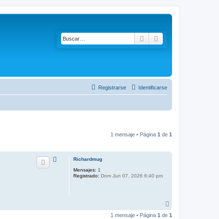
Buscar
Búsqueda avanzad
Registrarse
Identificarse
1 mensaje • Página
1
de
1
Richardmug
Mensajes:
1
Registrado:
Dom Jun 07, 2026 6:40 pm
A
r
1 mensaje • Página
1
de
1
r