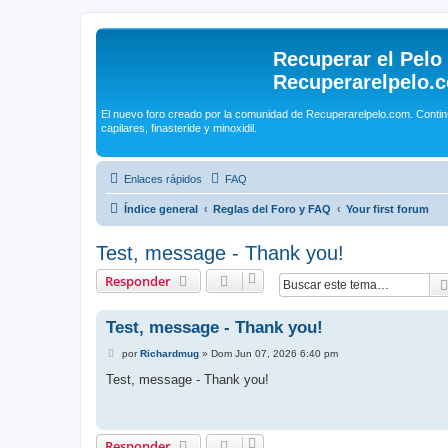
Recuperar el Pelo
Recuperarelpelo.
El nuevo foro creado por la comunidad de Recuperarelpelo.com. Contin
capilares, finasteride y minoxidil.
Enlaces rápidos
FAQ
Índice general
Reglas del Foro y FAQ
Your first forum
Test, message - Thank you!
Responder
Test, message - Thank you!
M
por
Richardmug
»
Dom Jun 07, 2026 6:40 pm
e
n
Test, message - Thank you!
s
a
j
e
Responder