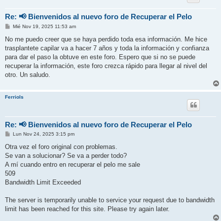
Re: 📢 Bienvenidos al nuevo foro de Recuperar el Pelo
M
Mié Nov 19, 2025 11:53 am
e
n
No me puedo creer que se haya perdido toda esa información. Me hice
s
trasplantete capilar va a hacer 7 años y toda la información y confianza
a
j
para dar el paso la obtuve en este foro. Espero que si no se puede
e
recuperar la información, este foro crezca rápido para llegar al nivel del
otro. Un saludo.
Ferriols
Re: 📢 Bienvenidos al nuevo foro de Recuperar el Pelo
M
Lun Nov 24, 2025 3:15 pm
e
n
Otra vez el foro original con problemas.
s
Se van a solucionar? Se va a perder todo?
a
j
A mí cuando entro en recuperar el pelo me sale
e
509
Bandwidth Limit Exceeded
The server is temporarily unable to service your request due to bandwidth
limit has been reached for this site. Please try again later.