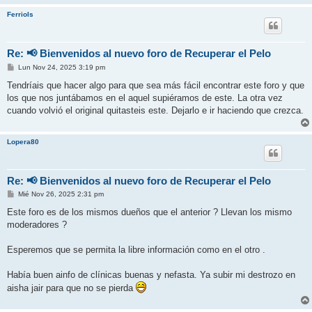
Ferriols
Re: 📢 Bienvenidos al nuevo foro de Recuperar el Pelo
M
Lun Nov 24, 2025 3:19 pm
e
n
Tendríais que hacer algo para que sea más fácil encontrar este foro y que
s
los que nos juntábamos en el aquel supiéramos de este. La otra vez
a
j
cuando volvió el original quitasteis este. Dejarlo e ir haciendo que crezca.
e
Lopera80
Re: 📢 Bienvenidos al nuevo foro de Recuperar el Pelo
M
Mié Nov 26, 2025 2:31 pm
e
n
Este foro es de los mismos dueños que el anterior ? Llevan los mismo
s
moderadores ?
a
j
e
Esperemos que se permita la libre información como en el otro .
Había buen ainfo de clínicas buenas y nefasta. Ya subir mi destrozo en
aisha jair para que no se pierda