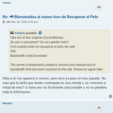
Juanlu
Re: 📢 Bienvenidos al nuevo foro de Recuperar el Pelo
M
Mié Nov 26, 2025 2:43 pm
e
n
s
Ferriols
escribió:
a
j
Otra vez el foro original con problemas.
e
Se van a solucionar? Se va a perder todo?
A mí cuando entro en recuperar el pelo me sale
509
Bandwidth Limit Exceeded
The server is temporarily unable to service your request due to
bandwidth limit has been reached for this site. Please try again later.
Hola a mi me aparece lo mismo, pero esto ya paso el mes pasado. No
sera que la tarifa que tienen contratada es una mierda y se consume a
mitad de mes? si fuera eso es facilmente solucionable y no se perderia
toda la informacion.
Mmcbrn