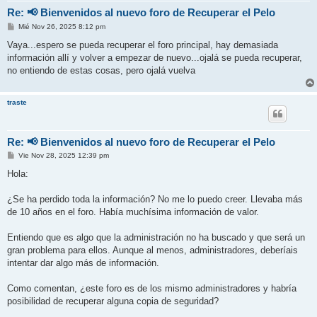
Re: 📢 Bienvenidos al nuevo foro de Recuperar el Pelo
M
Mié Nov 26, 2025 8:12 pm
e
n
Vaya...espero se pueda recuperar el foro principal, hay demasiada
s
información allí y volver a empezar de nuevo...ojalá se pueda recuperar,
a
j
no entiendo de estas cosas, pero ojalá vuelva
e
traste
Re: 📢 Bienvenidos al nuevo foro de Recuperar el Pelo
M
Vie Nov 28, 2025 12:39 pm
e
n
Hola:
s
a
j
¿Se ha perdido toda la información? No me lo puedo creer. Llevaba más
e
de 10 años en el foro. Había muchísima información de valor.
Entiendo que es algo que la administración no ha buscado y que será un
gran problema para ellos. Aunque al menos, administradores, deberíais
intentar dar algo más de información.
Como comentan, ¿este foro es de los mismo administradores y habría
posibilidad de recuperar alguna copia de seguridad?